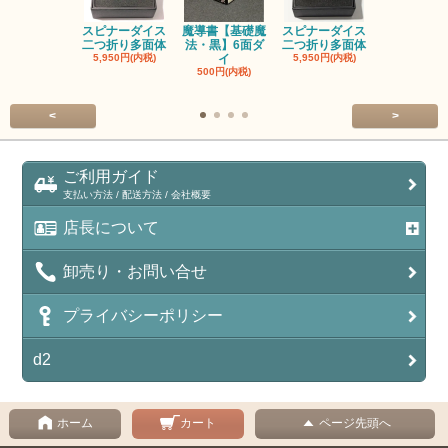
スピナーダイス
魔導書【基礎魔
スピナーダイス
スピナーダ
二つ折り多面体
法・黒】6面ダ
二つ折り多面体
二つ折り多
5,950円(内税)
イ
5,950円(内税)
5,950円(内
500円(内税)
<
>
ご利用ガイド
支払い方法 / 配送方法 / 会社概要
店長について
卸売り・お問い合せ
プライバシーポリシー
d2
ホーム
カート
ページ先頭へ