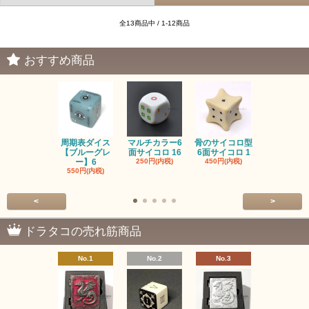
全13商品中 / 1-12商品
おすすめ商品
周期表ダイス
マルチカラー6
骨のサイコロ型
恐竜/ダイナ
【ブルーグレ
面サイコロ 16
6面サイコロ 1
【イエロー
ー】6
250円(内税)
450円(内税)
1,200円(内
550円(内税)
<
>
ドラタコの売れ筋商品
No.1
No.2
No.3
No.4