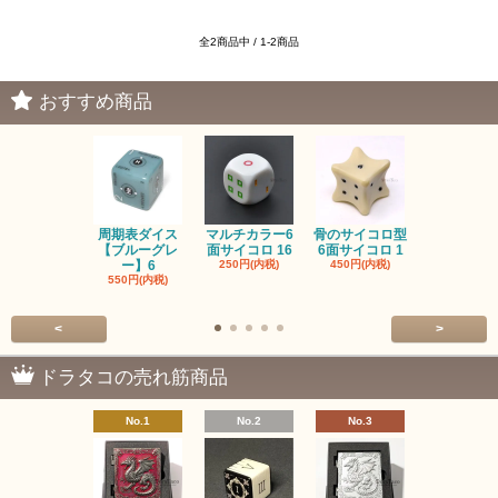
全2商品中 / 1-2商品
おすすめ商品
周期表ダイス
マルチカラー6
骨のサイコロ型
恐竜/ダイナ
【ブルーグレ
面サイコロ 16
6面サイコロ 1
【イエロー
ー】6
250円(内税)
450円(内税)
1,200円(内
550円(内税)
<
>
ドラタコの売れ筋商品
No.1
No.2
No.3
No.4