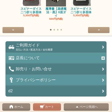
スピナーダイス
魔導書【基礎魔
スピナーダイス
スピナーダ
二つ折り多面体
法・黒】6面ダ
二つ折り多面体
二つ折り多
5,950円(内税)
イ
5,950円(内税)
5,950円(内
500円(内税)
<
>
ご利用ガイド
支払い方法 / 配送方法 / 会社概要
店長について
卸売り・お問い合せ
プライバシーポリシー
d2
ホーム
カート
ページ先頭へ