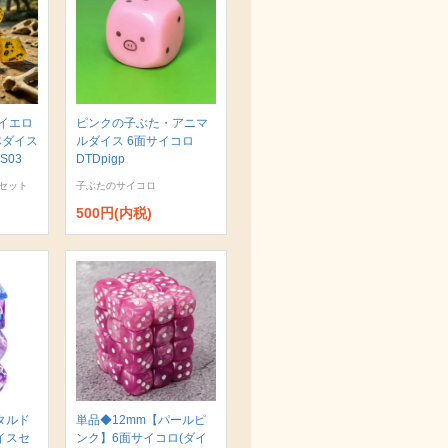
イエロ
ピンクの子ぶた・アニマ
体ダイス
ルダイス 6面サイコロ
S03
DTDpigp
セット
子ぶたのサイコロ
500円(内税)
タルド
単品◆12mm【パールピ
イスセ
ンク】6面サイコロ(ダイ