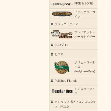
FIRE & BONE
ファンタジーコ
イン
ブラックファイア
プレイマット・
オーガナイザー
BCDダイス
ねコマ
ポリヒーローダ
イス
(PolyHeroDice)
Polished Planets
モンスターダイ
ス
クトゥルフ神話ブロンズスタチ
ュー限定版