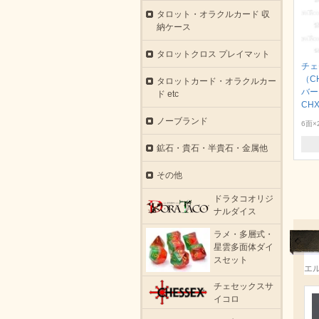
タロット・オラクルカード 収
納ケース
タロットクロス プレイマット
チェ
（C
タロットカード・オラクルカー
バー
ド etc
CHX
ノーブランド
6面×
鉱石・貴石・半貴石・金属他
その他
ドラタコオリジ
ナルダイス
ラメ・多層式・
星雲多面体ダイ
スセット
エ
チェセックスサ
イコロ