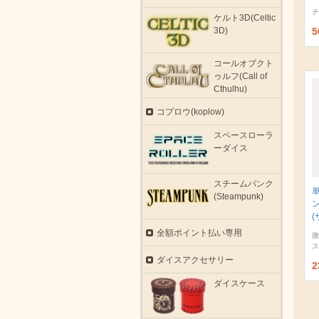
チ
ケルト3D(Celtic
5
3D)
コールオブクト
ゥルフ(Call of
Cthulhu)
コプロウ(koplow)
スペースローラ
ーダイス
スチームパンク
(Steampunk)
(
全額ポイント払い専用
微
ス
ダイスアクセサリー
2
ダイスケース