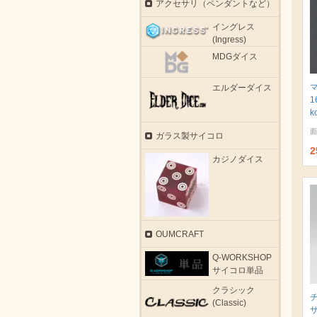
アクセサリ（ペンダントなど）
イングレス
(Ingress)
MDGダイス
エルダーダイス
1
k
面
ガラス製サイコロ
2
カジノダイス
OUMCRAFT
Q-WORKSHOP
サイコロ単品
クラシック
(Classic)
サ