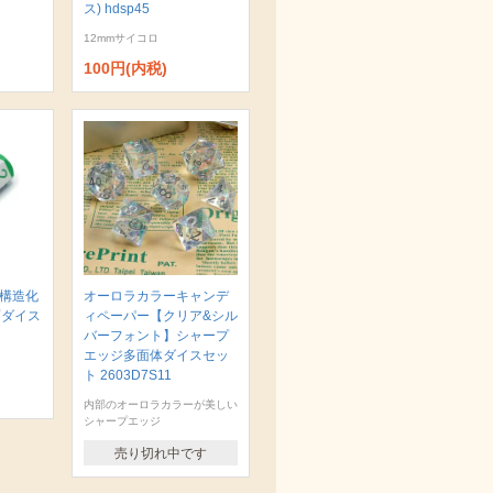
ス) hdsp45
12mmサイコロ
100円(内税)
 構造化
オーロラカラーキャンデ
面ダイス
ィペーパー【クリア&シル
バーフォント】シャープ
エッジ多面体ダイスセッ
ト 2603D7S11
内部のオーロラカラーが美しい
シャープエッジ
売り切れ中です