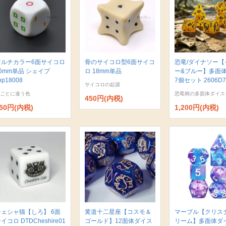
マルチカラー6面サイコロ
骨のサイコロ型6面サイコ
恐竜/ダイナソー【
6mm単品 シェイプ
ロ 18mm単品
ー&ブルー】多面
op18008
7個セット 2606D7
サイコロの起源
ごとに違う色
恐竜柄の多面体ダイス
450円(内税)
50円(内税)
1,200円(内税)
チェシャ猫【しろ】 6面
黄道十二星座【コスモ＆
マーブル【クリス
イコロ DTDCheshire01
ゴールド】12面体ダイス
リーム】多面体ダ