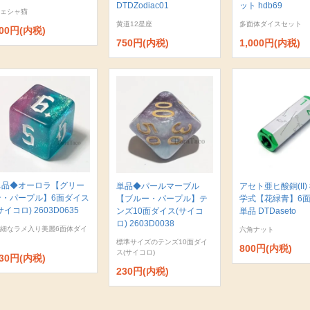
DTDZodiac01
ット hdb69
ェシャ猫
黄道12星座
多面体ダイスセット
00円(内税)
750円(内税)
1,000円(内税)
単品◆オーロラ【グリー
単品◆パールマーブル
アセト亜ヒ酸銅(II)
ン・パープル】6面ダイス
【ブルー・パープル】テ
学式【花緑青】6
サイコロ) 2603D0635
ンズ10面ダイス(サイコ
単品 DTDaseto
ロ) 2603D0038
細なラメ入り美麗6面体ダイ
六角ナット
標準サイズのテンズ10面ダイ
800円(内税)
ス(サイコロ)
30円(内税)
230円(内税)