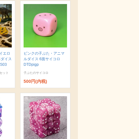
イエロ
ピンクの子ぶた・アニマ
体ダイス
ルダイス 6面サイコロ
S03
DTDpigp
セット
子ぶたのサイコロ
500円(内税)