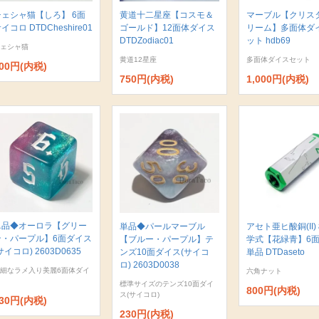
チェシャ猫【しろ】 6面
黄道十二星座【コスモ＆
マーブル【クリス
イコロ DTDCheshire01
ゴールド】12面体ダイス
リーム】多面体ダ
DTDZodiac01
ット hdb69
ェシャ猫
黄道12星座
多面体ダイスセット
00円(内税)
750円(内税)
1,000円(内税)
単品◆オーロラ【グリー
単品◆パールマーブル
アセト亜ヒ酸銅(II)
ン・パープル】6面ダイス
【ブルー・パープル】テ
学式【花緑青】6
サイコロ) 2603D0635
ンズ10面ダイス(サイコ
単品 DTDaseto
ロ) 2603D0038
細なラメ入り美麗6面体ダイ
六角ナット
標準サイズのテンズ10面ダイ
800円(内税)
ス(サイコロ)
30円(内税)
230円(内税)