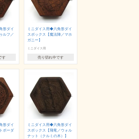
角形ダイ
ミニダイス用◆六角形ダイ
ゥルフ／
スボックス【魔法陣／マホ
ガニー】
ミニダイス用
です
売り切れ中です
角形ダイ
ミニダイス用◆六角形ダイ
トボーダ
スボックス【飛竜／ウォル
ナット（クルミの木）】