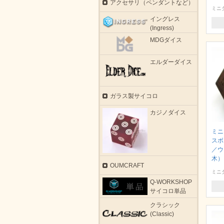
アクセサリ（ペンダントなど）
ミニ
イングレス
(Ingress)
MDGダイス
エルダーダイス
ガラス製サイコロ
カジノダイス
ミニ
スボ
／ウ
木）
OUMCRAFT
ミニ
Q-WORKSHOP
サイコロ単品
クラシック
(Classic)