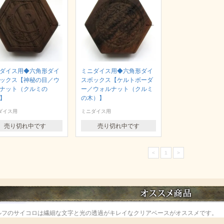
ダイス用◆六角形ダイ
ミニダイス用◆六角形ダイ
ックス【神秘の目／ウ
スボックス【ケルトボーダ
ナット（クルミの
ー／ウォルナット（クルミ
】
の木）】
ダイス用
ミニダイス用
売り切れ中です
売り切れ中です
<
1
>
ルフのサイコロは繊細な文字と光の透過がキレイなクリアベースがオススメです。