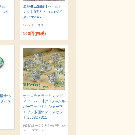
タルド
単品◆12mm【パールピ
イスセ
ンク】6面サイコロ(ダイ
ス) hdsp45
12mmサイコロ
100円(内税)
 構造化
オーロラカラーキャンデ
面ダイス
ィペーパー【クリア&シル
バーフォント】シャープ
エッジ多面体ダイスセッ
ト 2603D7S11
内部のオーロラカラーが美しい
シャープエッジ