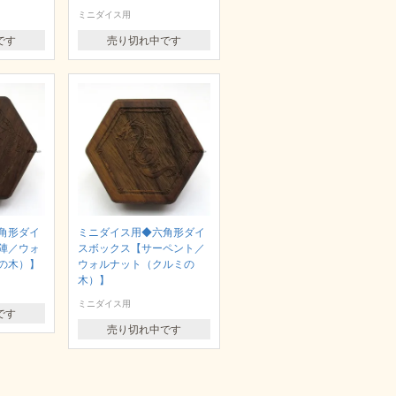
ミニダイス用
です
売り切れ中です
角形ダイ
ミニダイス用◆六角形ダイ
陣／ウォ
スボックス【サーペント／
の木）】
ウォルナット（クルミの
木）】
ミニダイス用
です
売り切れ中です