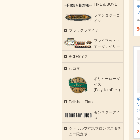
FIRE & BONE
サ
ファンタジーコ
イン
チ
5
ブラックファイア
プレイマット・
オーガナイザー
BCDダイス
ねコマ
ポリヒーローダ
イス
(PolyHeroDice)
Polished Planets
(
モンスターダイ
ス
微
ス
クトゥルフ神話ブロンズスタチ
2
ュー限定版