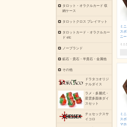
タロット・オラクルカード 収
納ケース
タロットクロス プレイマット
ミニ
スボ
タロットカード・オラクルカー
ニー
ド etc
ミニ
ノーブランド
鉱石・貴石・半貴石・金属他
その他
ドラタコオリジ
ナルダイス
ラメ・多層式・
星雲多面体ダイ
スセット
チェセックスサ
ミニ
イコロ
スボ
マホ