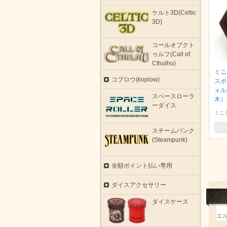
ケルト3D(Celtic
3D)
コールオブクト
ゥルフ(Call of
Cthulhu)
ミニ
コプロウ(koplow)
スボ
ォル
スペースローラ
木）
ーダイス
ミニ
スチームパンク
(Steampunk)
全額ポイント払い専用
ダイスアクセサリー
ダイスケース
エ