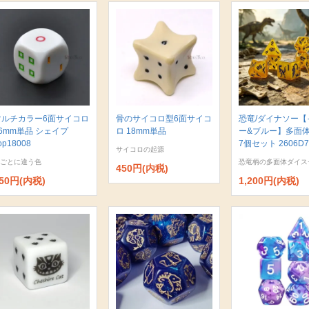
マルチカラー6面サイコロ
骨のサイコロ型6面サイコ
恐竜/ダイナソー【
6mm単品 シェイプ
ロ 18mm単品
ー&ブルー】多面
op18008
7個セット 2606D7
サイコロの起源
ごとに違う色
恐竜柄の多面体ダイス
450円(内税)
50円(内税)
1,200円(内税)