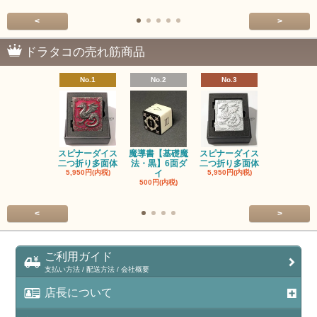
<
>
ドラタコの売れ筋商品
No.1
No.2
No.3
No.4
スピナーダイス
魔導書【基礎魔
スピナーダイス
スピナーダ
二つ折り多面体
法・黒】6面ダ
二つ折り多面体
二つ折り多
5,950円(内税)
イ
5,950円(内税)
5,950円(内
500円(内税)
<
>
ご利用ガイド
支払い方法 / 配送方法 / 会社概要
店長について