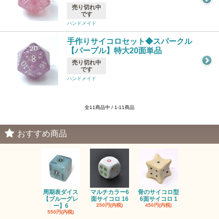
売り切れ中
です
ハンドメイド
手作りサイコロセット◆スパークル
【パープル】特大20面単品
売り切れ中
です
ハンドメイド
全11商品中 / 1-11商品
おすすめ商品
周期表ダイス
マルチカラー6
骨のサイコロ型
恐竜/ダイナ
【ブルーグレ
面サイコロ 16
6面サイコロ 1
【イエロー
ー】6
250円(内税)
450円(内税)
1,200円(内
550円(内税)