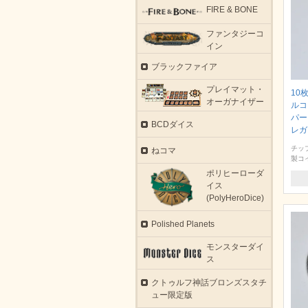
FIRE & BONE
ファンタジーコ
イン
ブラックファイア
プレイマット・
10
オーガナイザー
ルコ
パー
BCDダイス
レガ
チッ
ねコマ
製コ
ポリヒーローダ
イス
(PolyHeroDice)
Polished Planets
モンスターダイ
ス
クトゥルフ神話ブロンズスタチ
ュー限定版