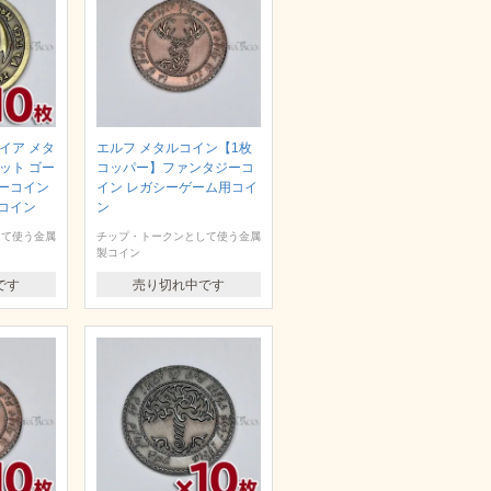
イア メタ
エルフ メタルコイン【1枚
ット ゴー
コッパー】ファンタジーコ
ーコイン
イン レガシーゲーム用コイ
コイン
ン
して使う金属
チップ・トークンとして使う金属
製コイン
です
売り切れ中です