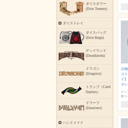
ダイスタワー
(Dice Towers)
ダイストレイ
ダイスバッグ
(Dice Bags)
デッドランド
(Deadlands)
ドラゴン
10
(Dragons)
コイ
ド】
ガシ
トランプ（Card
Games）
チッ
製コ
ドワーフ
(Dwarven)
ハンドメイド