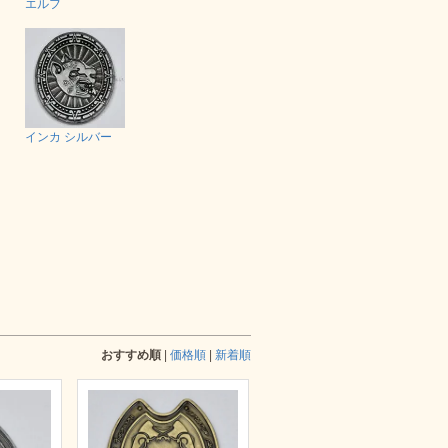
エルフ
インカ シルバー
おすすめ順
|
価格順
|
新着順