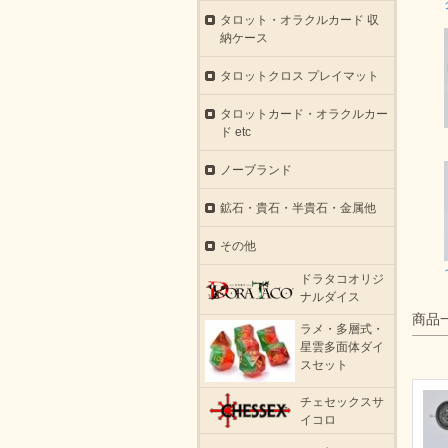
タロット・オラクルカード 収
納ケース
タロットクロス プレイマット
タロットカード・オラクルカー
ド etc
ノーブランド
鉱石・貴石・半貴石・金属他
その他
ドラタコオリジ
ナルダイス
商品
ラメ・多層式・
星雲多面体ダイ
スセット
チェセックスサ
イコロ