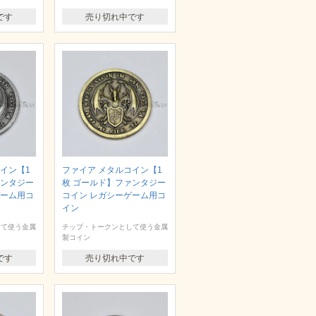
です
売り切れ中です
イン【1
ファイア メタルコイン【1
ァンタジー
枚 ゴールド】ファンタジー
ゲーム用コ
コイン レガシーゲーム用コ
イン
して使う金属
チップ・トークンとして使う金属
製コイン
です
売り切れ中です