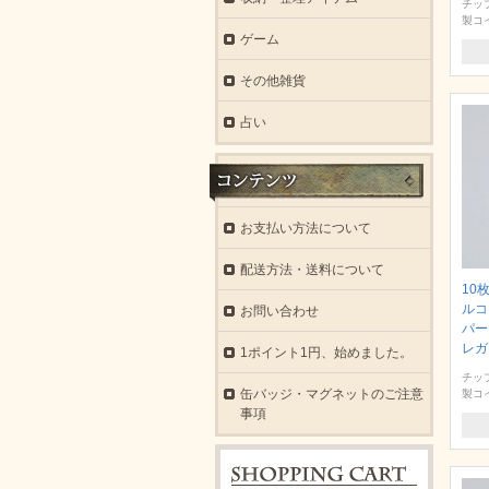
チッ
製コ
ゲーム
その他雑貨
占い
お支払い方法について
配送方法・送料について
10
ルコ
お問い合わせ
パー
レガ
1ポイント1円、始めました。
チッ
缶バッジ・マグネットのご注意
製コ
事項