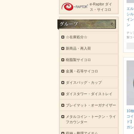
e-Raptor ダイ
エル
ス・サイコロ
シル
イン
ン
チッ
☆在庫処分☆
製コ
新商品・再入荷
樹脂製サイコロ
金属・石等サイコロ
ダイスバッグ・カップ
ダイスタワー・ダイストレイ
プレイマット・オーガナイザー
10
コイ
メタルコイン・トークン・ライ
ド】
フカウンター
ガシ
収納・整理アイテム