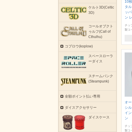
10
タル
ケルト3D(Celtic
ッパ
3D)
ン 
チッ
コールオブクト
製コ
ゥルフ(Call of
Cthulhu)
コプロウ(koplow)
スペースローラ
ーダイス
スチームパンク
(Steampunk)
全額ポイント払い専用
オー
ダイスアクセサリー
シル
イン
ダイスケース
ン
チッ
製コ