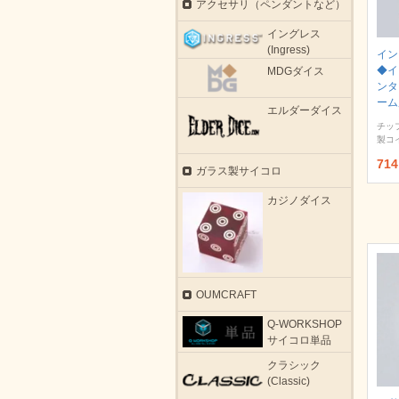
アクセサリ（ペンダントなど）
イングレス
(Ingress)
イン
◆イ
MDGダイス
ンタ
ーム
エルダーダイス
チッ
製コ
71
ガラス製サイコロ
カジノダイス
OUMCRAFT
Q-WORKSHOP
サイコロ単品
クラシック
(Classic)