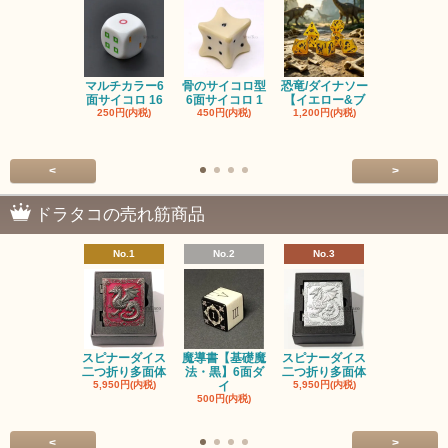
マルチカラー6
骨のサイコロ型
恐竜/ダイナソー
ピンクの子
面サイコロ 16
6面サイコロ 1
【イエロー&ブ
た・アニマ
250円(内税)
450円(内税)
1,200円(内税)
イス
500円(内税
<
>
ドラタコの売れ筋商品
No.1
No.2
No.3
No.4
スピナーダイス
魔導書【基礎魔
スピナーダイス
スピナーダ
二つ折り多面体
法・黒】6面ダ
二つ折り多面体
二つ折り多
5,950円(内税)
イ
5,950円(内税)
5,950円(内
500円(内税)
<
>