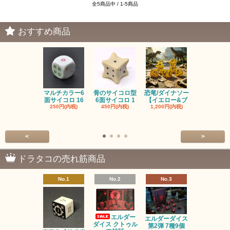
全5商品中 / 1-5商品
おすすめ商品
マルチカラー6
骨のサイコロ型
恐竜/ダイナソー
ピンクの子
面サイコロ 16
6面サイコロ 1
【イエロー&ブ
た・アニマ
250円(内税)
450円(内税)
1,200円(内税)
イス
500円(内税
<
>
ドラタコの売れ筋商品
No.1
No.2
No.3
No.4
エルダー
エルダーダイス
ダイス クトゥル
第2弾 7種9個