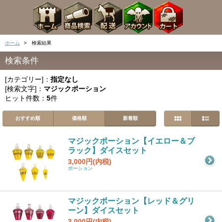
ホーム
> 検索結果
検索条件
[カテゴリー]：
指定なし
[検索文字]：
マジックポーション
ヒット件数：
5
件
おすすめ順
価格順
新着順
マジックポーション【イエロー＆ブ
ラック】ダイスセット
3,000円(内税)
ポーション
マジックポーション【レッド＆グリ
ーン】ダイスセット
3,000円(内税)