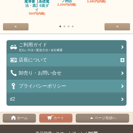
フ神話
魔導書【基礎魔
単品◆12
3,480円(内税)
3,200円(内税)
法・黒】6面ダ
【サイレン
イ
ー
500円(内税)
100円(内税
<
>
ご利用ガイド
支払い方法 / 配送方法 / 会社概要
店長について
卸売り・お問い合せ
プライバシーポリシー
d2
ホーム
カート
ページ先頭へ