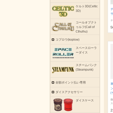
ケルト3D(Celtic
3D)
サ
チ
コールオブクト
ゥルフ(Call of
5
Cthulhu)
コプロウ(koplow)
スペースローラ
ーダイス
スチームパンク
(Steampunk)
全額ポイント払い専用
ダイスアクセサリー
(
微
ダイスケース
ス
2