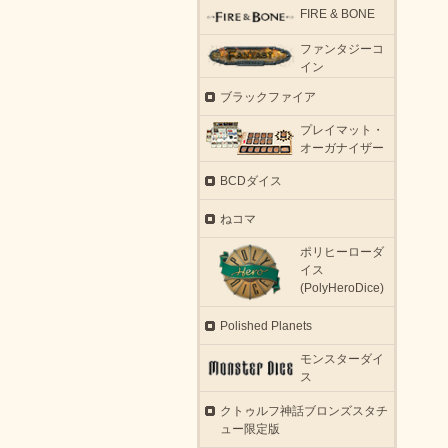
FIRE & BONE
ファンタジーコ
イン
ブラックファイア
プレイマット・
オーガナイザー
BCDダイス
ねコマ
ポリヒーローダ
イス
(PolyHeroDice)
Polished Planets
モンスターダイ
ス
クトゥルフ神話ブロンズスタチ
ュー限定版