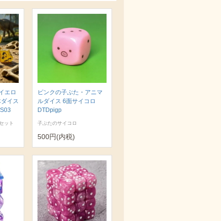
イエロ
ピンクの子ぶた・アニマ
体ダイス
ルダイス 6面サイコロ
S03
DTDpigp
セット
子ぶたのサイコロ
500円(内税)