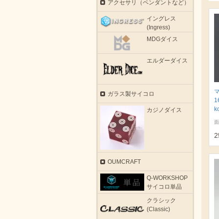
アクセサリ（ペンダントなど）
イングレス
(Ingress)
MDGダイス
エルダーダイス
ガラス製サイコロ
1
k
カジノダイス
面
2
OUMCRAFT
Q-WORKSHOP
サイコロ単品
クラシック
(Classic)