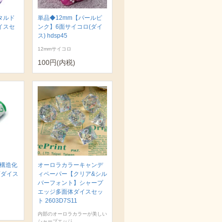
タルド
単品◆12mm【パールピ
イスセ
ンク】6面サイコロ(ダイ
ス) hdsp45
12mmサイコロ
100円(内税)
 構造化
オーロラカラーキャンデ
面ダイス
ィペーパー【クリア&シル
バーフォント】シャープ
エッジ多面体ダイスセッ
ト 2603D7S11
内部のオーロラカラーが美しい
シャープエッジ