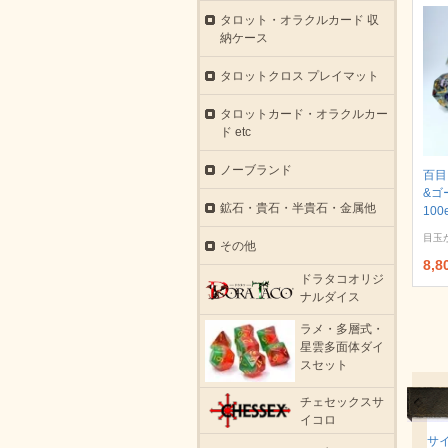
タロット・オラクルカード 収
納ケース
タロットクロス プレイマット
タロットカード・オラクルカー
ド etc
ノーブランド
百目
&ゴ
鉱石・貴石・半貴石・金属他
100
目玉
その他
8,
ドラタコオリジ
ナルダイス
ラメ・多層式・
星雲多面体ダイ
スセット
チェセックスサ
イコロ
サ