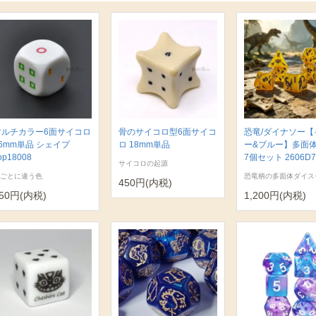
マルチカラー6面サイコロ
骨のサイコロ型6面サイコ
恐竜/ダイナソー【
6mm単品 シェイプ
ロ 18mm単品
ー&ブルー】多面
op18008
7個セット 2606D7
サイコロの起源
ごとに違う色
恐竜柄の多面体ダイス
450円(内税)
50円(内税)
1,200円(内税)