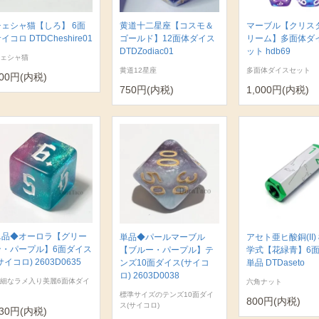
チェシャ猫【しろ】 6面
黄道十二星座【コスモ＆
マーブル【クリス
イコロ DTDCheshire01
ゴールド】12面体ダイス
リーム】多面体ダ
DTDZodiac01
ット hdb69
ェシャ猫
黄道12星座
多面体ダイスセット
00円(内税)
750円(内税)
1,000円(内税)
単品◆オーロラ【グリー
単品◆パールマーブル
アセト亜ヒ酸銅(II)
ン・パープル】6面ダイス
【ブルー・パープル】テ
学式【花緑青】6
サイコロ) 2603D0635
ンズ10面ダイス(サイコ
単品 DTDaseto
ロ) 2603D0038
細なラメ入り美麗6面体ダイ
六角ナット
標準サイズのテンズ10面ダイ
800円(内税)
ス(サイコロ)
30円(内税)