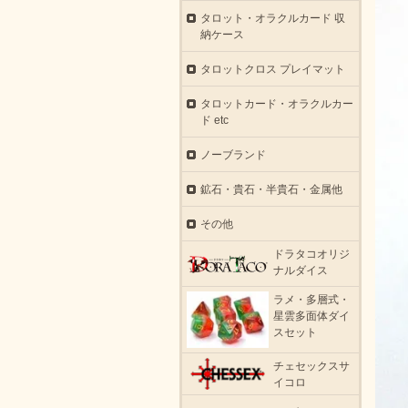
タロット・オラクルカード 収
納ケース
タロットクロス プレイマット
タロットカード・オラクルカー
ド etc
ノーブランド
鉱石・貴石・半貴石・金属他
その他
ドラタコオリジ
ナルダイス
ラメ・多層式・
星雲多面体ダイ
スセット
チェセックスサ
イコロ