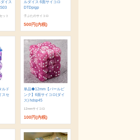
体ダイス
ルダイス 6面サイコロ
S03
DTDpigp
セット
子ぶたのサイコロ
500円(内税)
タルド
単品◆12mm【パールピ
イスセ
ンク】6面サイコロ(ダイ
ス) hdsp45
12mmサイコロ
100円(内税)