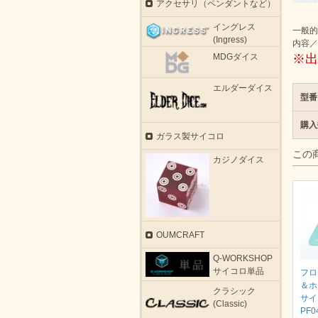
アクセサリ（ペンダントなど）
イングレス
一般的
(Ingress)
内容／
MDGダイス
※出
エルダーダイス
型番
購入
ガラス製サイコロ
この
カジノダイス
OUMCRAFT
Q-WORKSHOP
サイコロ単品
フロ
＆ホ
クラシック
サイ
(Classic)
PF0