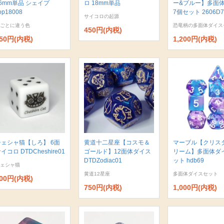
6mm単品 シェイプ
ロ 18mm単品
ー&ブルー】多面
op18008
7個セット 2606D7
サイコロの起源
ごとに違う色
恐竜柄の多面体ダイス
450円(内税)
50円(内税)
1,200円(内税)
チェシャ猫【しろ】 6面
黄道十二星座【コスモ＆
マーブル【クリス
イコロ DTDCheshire01
ゴールド】12面体ダイス
リーム】多面体ダ
DTDZodiac01
ット hdb69
ェシャ猫
黄道12星座
多面体ダイスセット
00円(内税)
750円(内税)
1,000円(内税)