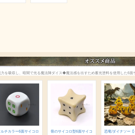
魔力を吸収し、暗闇で光る魔法陣ダイス◆魔法感を出すため蓄光塗料を使用した6面
マルチカラー6面サイコロ
骨のサイコロ型6面サイコ
恐竜/ダイナソー【