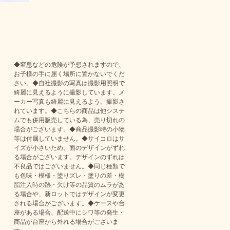
◆窒息などの危険が予想されますので、
お子様の手に届く場所に置かないでくだ
さい。◆自社撮影の写真は撮影用照明で
綺麗に見えるように撮影しています。メ
ーカー写真も綺麗に見えるよう、撮影さ
れています。◆こちらの商品は他システ
ムでも併用販売している為、売り切れの
場合がございます。◆商品撮影時の小物
等は付属していません。◆サイコロはサ
イズが小さいため、面のデザインがずれ
る場合がございます。デザインのずれは
不良品ではございません。◆同じ種類で
も色味・模様・塗りズレ・塗りの差・樹
脂注入時の跡・欠け等の品質のムラがあ
る場合や、新ロットではデザインが変更
される場合がございます。◆ケースや台
座がある場合、配送中にシワ等の発生・
商品が台座から外れる場合がございま