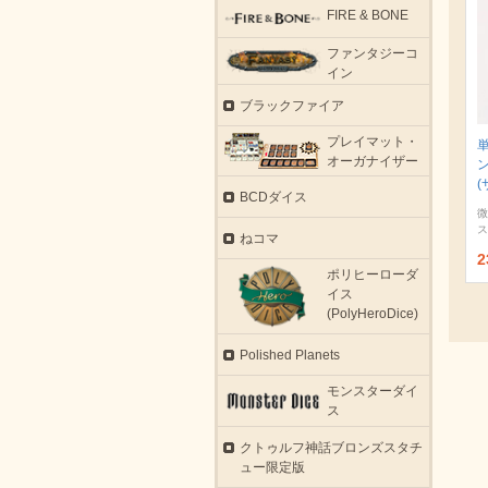
FIRE & BONE
ファンタジーコ
イン
ブラックファイア
プレイマット・
オーガナイザー
(
BCDダイス
微
ス
ねコマ
2
ポリヒーローダ
イス
(PolyHeroDice)
Polished Planets
モンスターダイ
ス
クトゥルフ神話ブロンズスタチ
ュー限定版