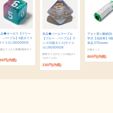
単品◆オーロラ【グリー
単品◆パールマーブル
アセト亜ヒ酸銅(II)
ン・パープル】6面ダイス
【ブルー・パープル】テ
学式【花緑青】6
サイコロ) 2603D0635
ンズ10面ダイス(サイコ
単品 DTDaseto
ロ) 2603D0038
細なラメ入り美麗6面体ダイ
六角ナット
標準サイズのテンズ10面ダイ
800円(内税)
ス(サイコロ)
30円(内税)
230円(内税)