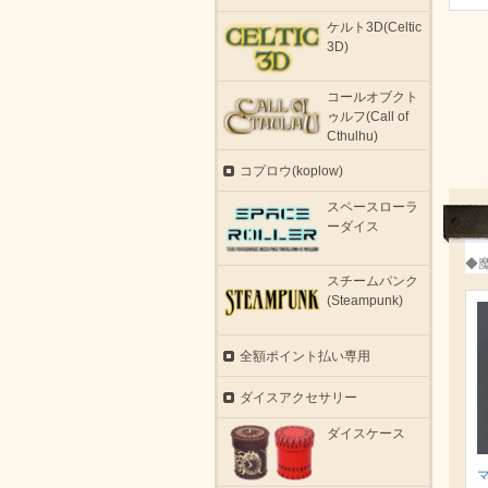
ケルト3D(Celtic
3D)
コールオブクト
ゥルフ(Call of
Cthulhu)
コプロウ(koplow)
スペースローラ
ーダイス
◆
スチームパンク
(Steampunk)
全額ポイント払い専用
ダイスアクセサリー
ダイスケース