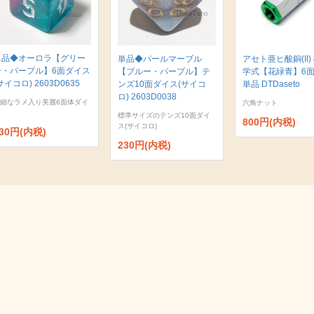
単品◆オーロラ【グリー
単品◆パールマーブル
アセト亜ヒ酸銅(II)
ン・パープル】6面ダイス
【ブルー・パープル】テ
学式【花緑青】6
サイコロ) 2603D0635
ンズ10面ダイス(サイコ
単品 DTDaseto
ロ) 2603D0038
細なラメ入り美麗6面体ダイ
六角ナット
標準サイズのテンズ10面ダイ
800円(内税)
ス(サイコロ)
30円(内税)
230円(内税)