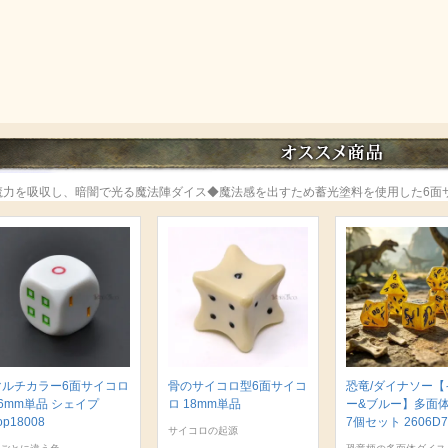
魔力を吸収し、暗闇で光る魔法陣ダイス◆魔法感を出すため蓄光塗料を使用した6面
マルチカラー6面サイコロ
骨のサイコロ型6面サイコ
恐竜/ダイナソー【
6mm単品 シェイプ
ロ 18mm単品
ー&ブルー】多面
op18008
7個セット 2606D7
サイコロの起源