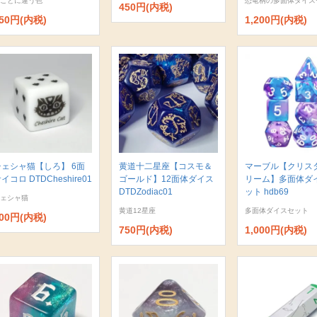
ごとに違う色
恐竜柄の多面体ダイス
450円(内税)
50円(内税)
1,200円(内税)
チェシャ猫【しろ】 6面
黄道十二星座【コスモ＆
マーブル【クリス
イコロ DTDCheshire01
ゴールド】12面体ダイス
リーム】多面体ダ
DTDZodiac01
ット hdb69
ェシャ猫
黄道12星座
多面体ダイスセット
00円(内税)
750円(内税)
1,000円(内税)