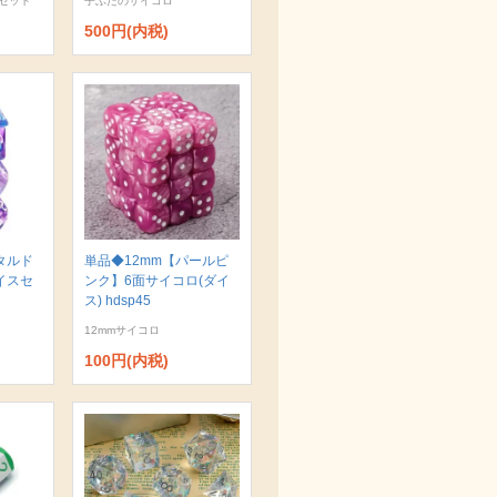
セット
子ぶたのサイコロ
500円(内税)
タルド
単品◆12mm【パールピ
イスセ
ンク】6面サイコロ(ダイ
ス) hdsp45
12mmサイコロ
100円(内税)