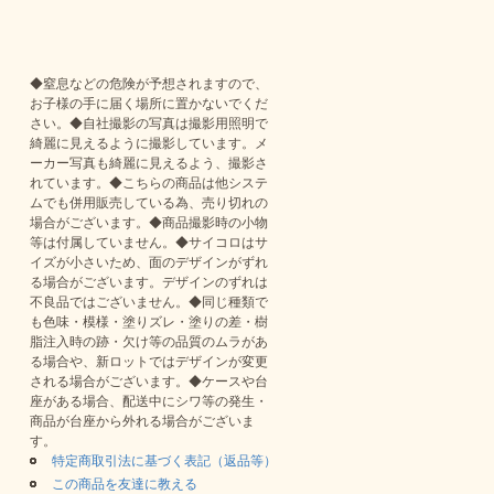
◆窒息などの危険が予想されますので、
お子様の手に届く場所に置かないでくだ
さい。◆自社撮影の写真は撮影用照明で
綺麗に見えるように撮影しています。メ
ーカー写真も綺麗に見えるよう、撮影さ
れています。◆こちらの商品は他システ
ムでも併用販売している為、売り切れの
場合がございます。◆商品撮影時の小物
等は付属していません。◆サイコロはサ
イズが小さいため、面のデザインがずれ
る場合がございます。デザインのずれは
不良品ではございません。◆同じ種類で
も色味・模様・塗りズレ・塗りの差・樹
脂注入時の跡・欠け等の品質のムラがあ
る場合や、新ロットではデザインが変更
される場合がございます。◆ケースや台
座がある場合、配送中にシワ等の発生・
商品が台座から外れる場合がございま
す。
特定商取引法に基づく表記（返品等）
この商品を友達に教える