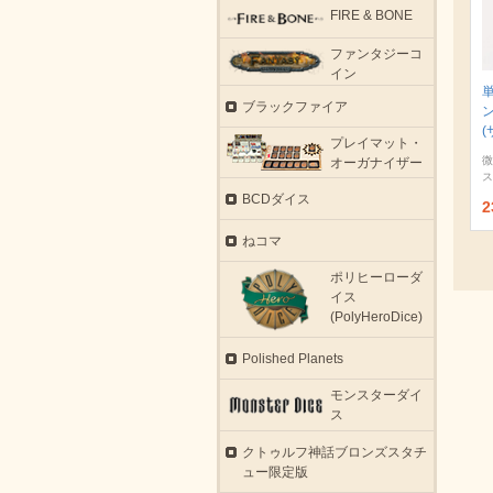
FIRE & BONE
ファンタジーコ
イン
ブラックファイア
(
プレイマット・
微
オーガナイザー
ス
BCDダイス
2
ねコマ
ポリヒーローダ
イス
(PolyHeroDice)
Polished Planets
モンスターダイ
ス
クトゥルフ神話ブロンズスタチ
ュー限定版