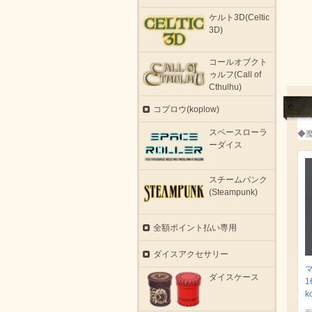
ケルト3D(Celtic
3D)
コールオブクト
ゥルフ(Call of
Cthulhu)
コプロウ(koplow)
スペースローラ
◆
ーダイス
スチームパンク
(Steampunk)
全額ポイント払い専用
ダイスアクセサリー
ダイスケース
1
k