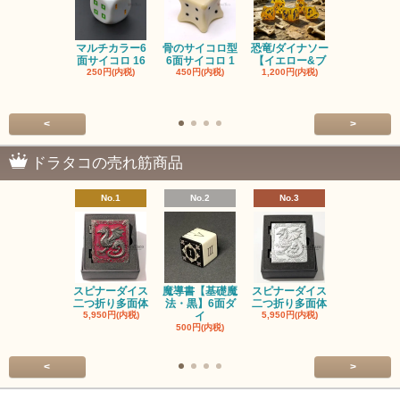
マルチカラー6
骨のサイコロ型
恐竜/ダイナソー
ピンクの子
面サイコロ 16
6面サイコロ 1
【イエロー&ブ
た・アニマ
250円(内税)
450円(内税)
1,200円(内税)
イス
500円(内税
<
>
ドラタコの売れ筋商品
No.1
No.2
No.3
No.4
スピナーダイス
魔導書【基礎魔
スピナーダイス
スピナーダ
二つ折り多面体
法・黒】6面ダ
二つ折り多面体
二つ折り多
5,950円(内税)
イ
5,950円(内税)
5,950円(内
500円(内税)
<
>