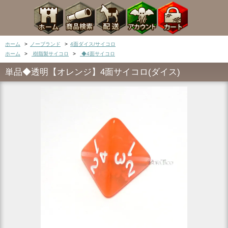
ホーム
>
ノーブランド
>
4面ダイス/サイコロ
ホーム
>
樹脂製サイコロ
>
◆4面サイコロ
単品◆透明【オレンジ】4面サイコロ(ダイス)