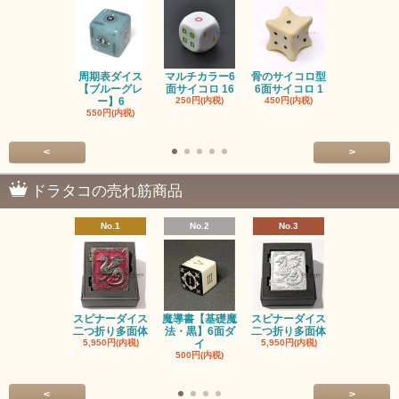
周期表ダイス
マルチカラー6
骨のサイコロ型
恐竜/ダイナ
【ブルーグレ
面サイコロ 16
6面サイコロ 1
【イエロー
ー】6
250円(内税)
450円(内税)
1,200円(内
550円(内税)
<
>
ドラタコの売れ筋商品
No.1
No.2
No.3
No.4
スピナーダイス
魔導書【基礎魔
スピナーダイス
スピナーダ
二つ折り多面体
法・黒】6面ダ
二つ折り多面体
二つ折り多
5,950円(内税)
イ
5,950円(内税)
5,950円(内
500円(内税)
<
>