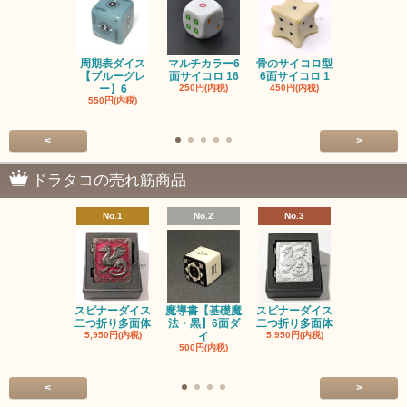
周期表ダイス
マルチカラー6
骨のサイコロ型
恐竜/ダイナ
【ブルーグレ
面サイコロ 16
6面サイコロ 1
【イエロー
ー】6
250円(内税)
450円(内税)
1,200円(内
550円(内税)
<
>
ドラタコの売れ筋商品
No.1
No.2
No.3
No.4
スピナーダイス
魔導書【基礎魔
スピナーダイス
スピナーダ
二つ折り多面体
法・黒】6面ダ
二つ折り多面体
二つ折り多
5,950円(内税)
イ
5,950円(内税)
5,950円(内
500円(内税)
<
>