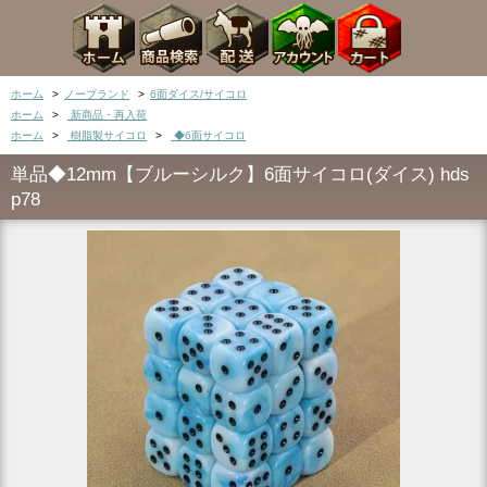
ホーム
>
ノーブランド
>
6面ダイス/サイコロ
ホーム
>
新商品・再入荷
ホーム
>
樹脂製サイコロ
>
◆6面サイコロ
単品◆12mm【ブルーシルク】6面サイコロ(ダイス) hds
p78