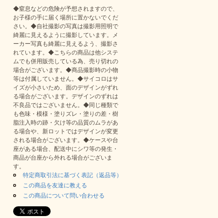
◆窒息などの危険が予想されますので、
お子様の手に届く場所に置かないでくだ
さい。◆自社撮影の写真は撮影用照明で
綺麗に見えるように撮影しています。メ
ーカー写真も綺麗に見えるよう、撮影さ
れています。◆こちらの商品は他システ
ムでも併用販売している為、売り切れの
場合がございます。◆商品撮影時の小物
等は付属していません。◆サイコロはサ
イズが小さいため、面のデザインがずれ
る場合がございます。デザインのずれは
不良品ではございません。◆同じ種類で
も色味・模様・塗りズレ・塗りの差・樹
脂注入時の跡・欠け等の品質のムラがあ
る場合や、新ロットではデザインが変更
される場合がございます。◆ケースや台
座がある場合、配送中にシワ等の発生・
商品が台座から外れる場合がございま
す。
特定商取引法に基づく表記（返品等）
この商品を友達に教える
この商品について問い合わせる