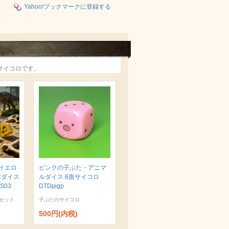
Yahoo!ブックマークに登録する
サイコロです。
イエロ
ピンクの子ぶた・アニマ
体ダイス
ルダイス 6面サイコロ
S03
DTDpigp
セット
子ぶたのサイコロ
500円(内税)