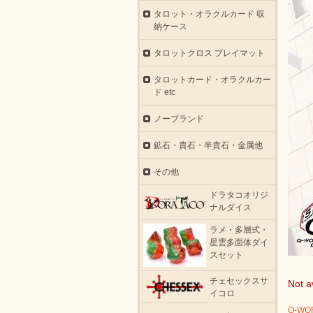
タロット・オラクルカード 収
納ケース
タロットクロス プレイマット
タロットカード・オラクルカー
ド etc
ノーブランド
鉱石・貴石・半貴石・金属他
その他
ドラタコオリジ
ナルダイス
ラメ・多層式・
星雲多面体ダイ
スセット
チェセックスサ
Not av
イコロ
Q-W