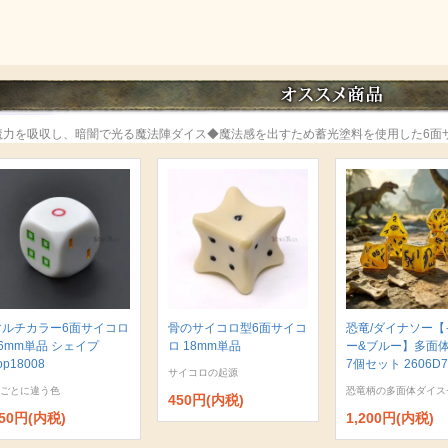
魔力を吸収し、暗闇で光る魔法陣ダイス◆魔法感を出すため蓄光塗料を使用した6面
マルチカラー6面サイコロ
骨のサイコロ型6面サイコ
恐竜/ダイナソー【
6mm単品 シェイプ
ロ 18mm単品
ー&ブルー】多面
op18008
7個セット 2606D7
サイコロの起源
ごとに違う色
恐竜柄の多面体ダイス
450円(内税)
50円(内税)
1,200円(内税)