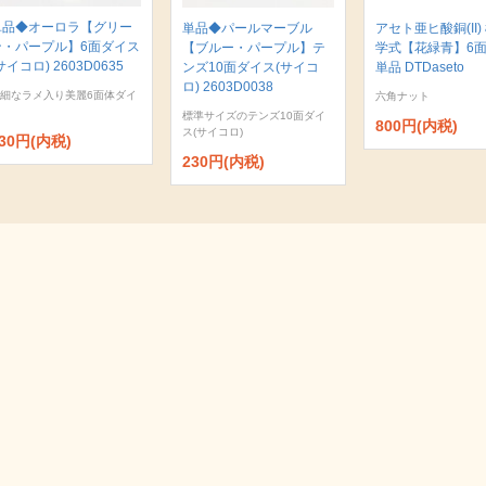
単品◆オーロラ【グリー
単品◆パールマーブル
アセト亜ヒ酸銅(II)
ン・パープル】6面ダイス
【ブルー・パープル】テ
学式【花緑青】6
サイコロ) 2603D0635
ンズ10面ダイス(サイコ
単品 DTDaseto
ロ) 2603D0038
細なラメ入り美麗6面体ダイ
六角ナット
標準サイズのテンズ10面ダイ
800円(内税)
ス(サイコロ)
30円(内税)
230円(内税)