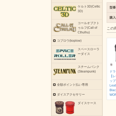
ケルト3D(Celtic
型番
3D)
購入
コールオブクト
ゥルフ(Call of
この
Cthulhu)
コプロウ(koplow)
スペースローラ
ーダイス
スチームパンク
ドラゴ
(Steampunk)
【レ
ップ
全額ポイント払い専用
Leat
Blac
ダイスアクセサリー
WO
ダイスケース