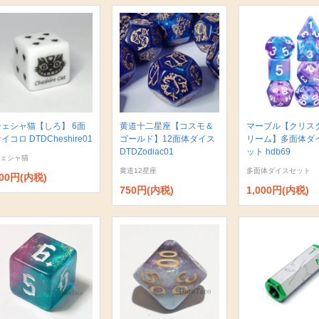
チェシャ猫【しろ】 6面
黄道十二星座【コスモ＆
マーブル【クリス
イコロ DTDCheshire01
ゴールド】12面体ダイス
リーム】多面体ダ
DTDZodiac01
ット hdb69
ェシャ猫
黄道12星座
多面体ダイスセット
00円(内税)
750円(内税)
1,000円(内税)