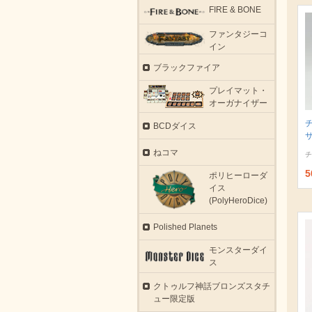
FIRE & BONE
ファンタジーコ
イン
ブラックファイア
プレイマット・
オーガナイザー
BCDダイス
サ
ねコマ
チ
5
ポリヒーローダ
イス
(PolyHeroDice)
Polished Planets
モンスターダイ
ス
クトゥルフ神話ブロンズスタチ
ュー限定版