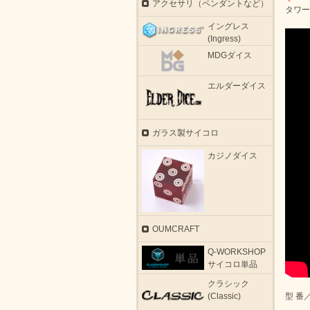
アクセサリ（ペンダントなど）
タワー
イングレス
(Ingress)
MDGダイス
エルダーダイス
ガラス製サイコロ
カジノダイス
OUMCRAFT
Q-WORKSHOP
サイコロ単品
クラシック
型 番／
(Classic)