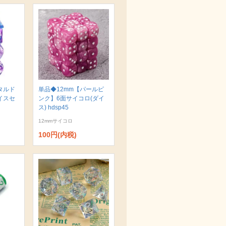
タルド
単品◆12mm【パールピ
イスセ
ンク】6面サイコロ(ダイ
ス) hdsp45
12mmサイコロ
100円(内税)