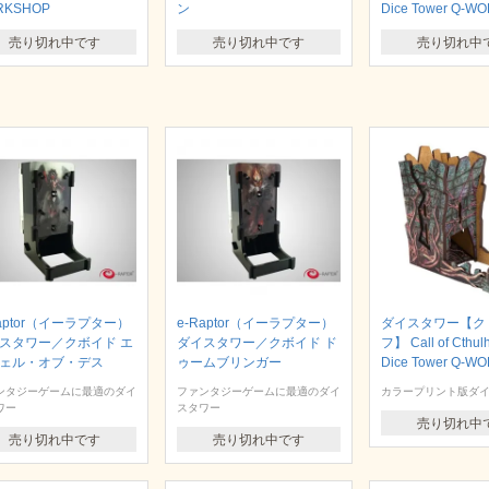
RKSHOP
ン
Dice Tower Q-W
売り切れ中です
売り切れ中です
売り切れ中
Raptor（イーラプター）
e-Raptor（イーラプター）
ダイスタワー【ク
スタワー／クボイド エ
ダイスタワー／クボイド ド
フ】 Call of Cthul
ェル・オブ・デス
ゥームブリンガー
Dice Tower Q-W
ンタジーゲームに最適のダイ
ファンタジーゲームに最適のダイ
カラープリント版ダ
ワー
スタワー
売り切れ中
売り切れ中です
売り切れ中です