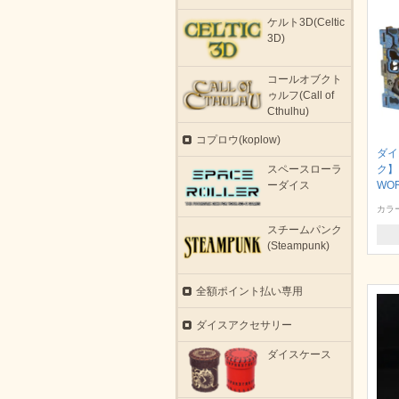
ケルト3D(Celtic
3D)
コールオブクト
ゥルフ(Call of
Cthulhu)
コプロウ(koplow)
ダイ
スペースローラ
ク】 
ーダイス
WO
カラ
スチームパンク
(Steampunk)
全額ポイント払い専用
ダイスアクセサリー
ダイスケース