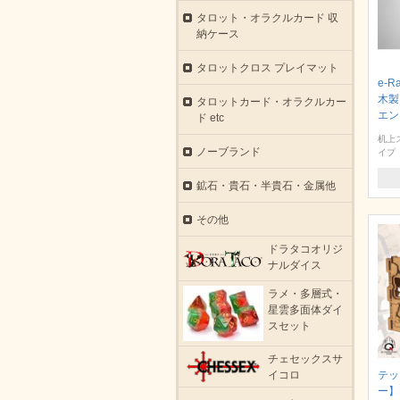
タロット・オラクルカード 収
納ケース
タロットクロス プレイマット
e-
木製
タロットカード・オラクルカー
エン
ド etc
机上
ノーブランド
イプ
鉱石・貴石・半貴石・金属他
その他
ドラタコオリジ
ナルダイス
ラメ・多層式・
星雲多面体ダイ
スセット
チェセックスサ
イコロ
テッ
ー】D