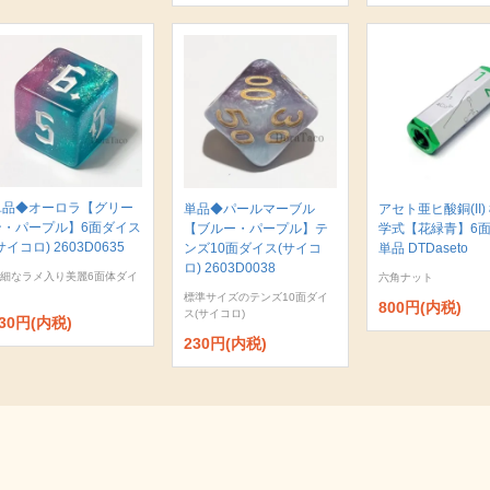
単品◆オーロラ【グリー
単品◆パールマーブル
アセト亜ヒ酸銅(II)
ン・パープル】6面ダイス
【ブルー・パープル】テ
学式【花緑青】6
サイコロ) 2603D0635
ンズ10面ダイス(サイコ
単品 DTDaseto
ロ) 2603D0038
細なラメ入り美麗6面体ダイ
六角ナット
標準サイズのテンズ10面ダイ
800円(内税)
ス(サイコロ)
30円(内税)
230円(内税)