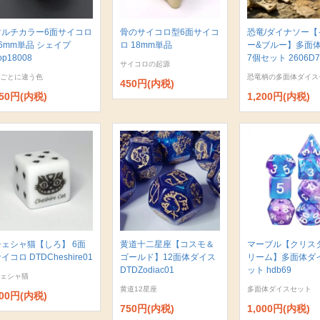
マルチカラー6面サイコロ
骨のサイコロ型6面サイコ
恐竜/ダイナソー【
6mm単品 シェイプ
ロ 18mm単品
ー&ブルー】多面
op18008
7個セット 2606D7
サイコロの起源
ごとに違う色
恐竜柄の多面体ダイス
450円(内税)
50円(内税)
1,200円(内税)
チェシャ猫【しろ】 6面
黄道十二星座【コスモ＆
マーブル【クリス
イコロ DTDCheshire01
ゴールド】12面体ダイス
リーム】多面体ダ
DTDZodiac01
ット hdb69
ェシャ猫
黄道12星座
多面体ダイスセット
00円(内税)
750円(内税)
1,000円(内税)