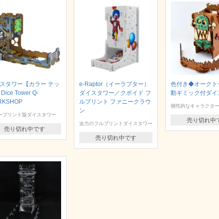
スタワー【カラー テッ
e-Raptor（イーラプター）
色付き◆オークト
Dice Tower Q-
ダイスタワー／クボイド フ
動ギミック付ダイ
RKSHOP
ルプリント ファニークラウ
個性的なキャラクタ
ン
ープリント版ダイスタワー
売り切れ中
迫力のフルプリントダイスタワー
売り切れ中です
売り切れ中です