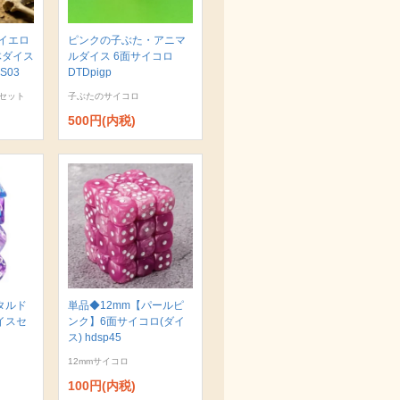
イエロ
ピンクの子ぶた・アニマ
体ダイス
ルダイス 6面サイコロ
S03
DTDpigp
セット
子ぶたのサイコロ
500円(内税)
タルド
単品◆12mm【パールピ
イスセ
ンク】6面サイコロ(ダイ
ス) hdsp45
12mmサイコロ
100円(内税)