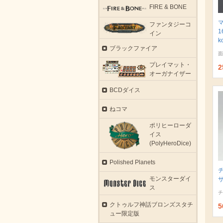
FIRE & BONE
ファンタジーコ
1
イン
k
ブラックファイア
面
プレイマット・
2
オーガナイザー
BCDダイス
ねコマ
ポリヒーローダ
イス
(PolyHeroDice)
Polished Planets
モンスターダイ
サ
ス
チ
クトゥルフ神話ブロンズスタチ
5
ュー限定版