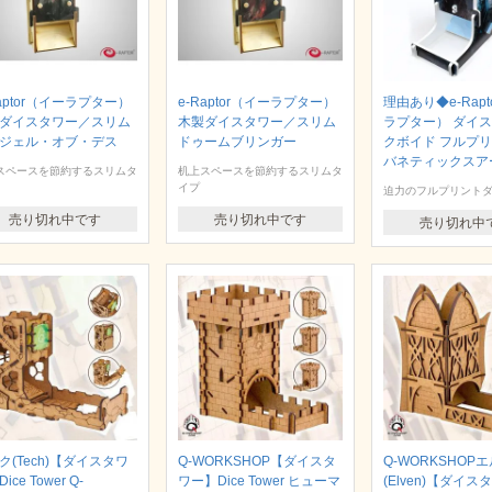
Raptor（イーラプター）
e-Raptor（イーラプター）
理由あり◆e-Rapt
ダイスタワー／スリム
木製ダイスタワー／スリム
ラプター） ダイ
ジェル・オブ・デス
ドゥームブリンガー
クボイド フルプリ
バネティックスア
スペースを節約するスリムタ
机上スペースを節約するスリムタ
イプ
迫力のフルプリント
売り切れ中です
売り切れ中です
売り切れ中
ク(Tech)【ダイスタワ
Q-WORKSHOP【ダイスタ
Q-WORKSHOP
ice Tower Q-
ワー】Dice Tower ヒューマ
(Elven)【ダイス