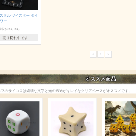
スタル ツイスター ダイ
ワー
階段がゆらゆら
売り切れ中です
<
1
>
ルフのサイコロは繊細な文字と光の透過がキレイなクリアベースがオススメです。